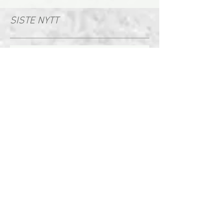
SISTE NYTT
PLACEBOSTYRET 2026
Placebostyret 2025!
Pangstart på 2024: valg av
nytt styre og Bal Medicorum