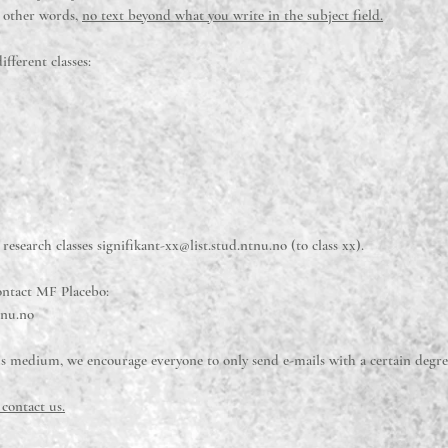
n other words,
no text beyond what you write in the subject field.
ifferent classes:
e research classes
signifikant-xx@list.stud.ntnu.no
(to class xx).
ontact MF Placebo:
tnu.no
ous medium, we encourage everyone to only send e-mails with a certain degree
 contact us.