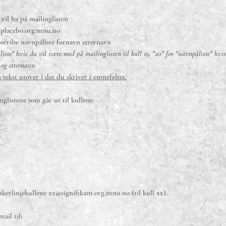
 vil ha på mailinglisten
lacebo.org.ntnu.no
ubscribe navnpåliste fornavn etternavn
liste" hvis du vil være med på mailinglisten til kull 19, "20" for "navnpåliste" hvi
 og etternavn.
 tekst utover i det du skriver i emnefeltet.
glistene som går ut til kullene:
orskerlinjekullene
xx@signifikant.org.ntnu.no
(til kull xx).
ail til: