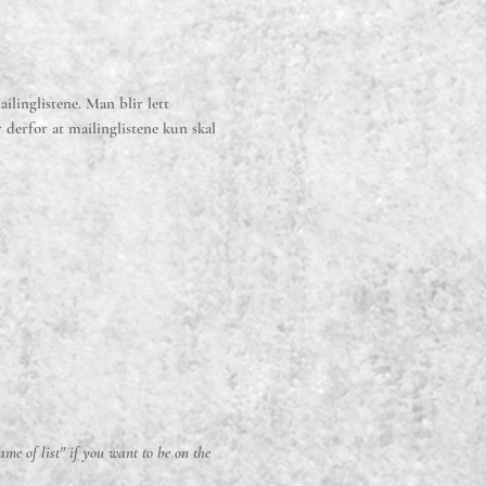
ailinglistene. Man blir lett
 derfor at mailinglistene kun skal
.
name of list" if you want to be on the