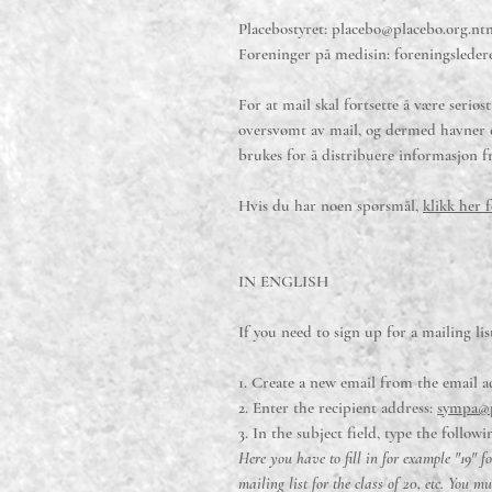
Placebostyret:
placebo@placebo.org.nt
Foreninger på medisin:
foreningsleder
For at mail skal fortsette å være seriøs
oversvømt av mail, og dermed havner ett
brukes for å distribuere informasjon fr
Hvis du har noen spørsmål,
klikk her 
IN ENGLISH
If you need to sign up for a mailing li
1. Create a new email from the email a
2. Enter the recipient address:
sympa@p
3. In the subject field, type the follow
Here you have to fill in for example "19" fo
mailing list for the class of 20, etc. You m