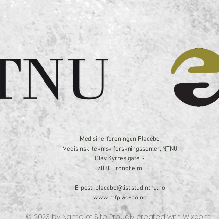
Medisinerforeningen Placebo
Medisinsk-teknisk forskningssenter, NTNU
Olav Kyrres gate 9
7030 Trondheim
E-post:
placebo@list.stud.ntnu.no
www.mfplacebo.no
© 2023 by Name of Site. Proudly created with
Wix.com