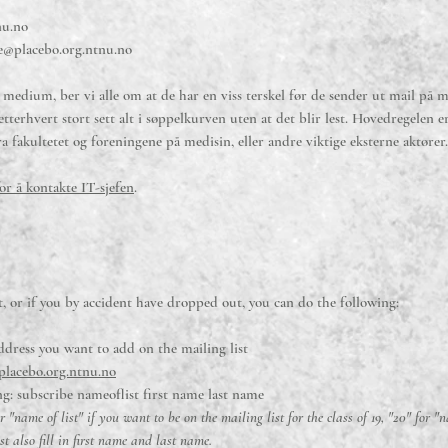
nu.no
e@placebo.org.ntnu.no
t medium, ber vi alle om at de har en viss terskel før de sender ut mail på m
erhvert stort sett alt i søppelkurven uten at det blir lest. Hovedregelen er
a fakultetet og foreningene på medisin, eller andre viktige eksterne aktører
for å kontakte IT-sjefen
.
st, or if you by accident have dropped out, you can do the following:
ddress you want to add on the mailing list
lacebo.org.ntnu.no
ing: subscribe nameoflist first name last name
r "name of list" if you want to be on the mailing list for the class of 19, "20" for "
ust also fill in first name and last name.