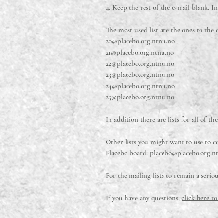
4. Keep the rest of the e-mail blank. I
The most used list are the ones to the d
20@placebo.org.ntnu.no
21@placebo.org.ntnu.no
22@placebo.org.ntnu.no
23@placebo.org.ntnu.no
24@placebo.org.ntnu.no
25@placebo.org.ntnu.no
In addition there are lists for all of th
Other lists you might want to use to c
Placebo board:
placebo@placebo.org.n
For the mailing lists to remain a seri
If you have any questions,
click here to