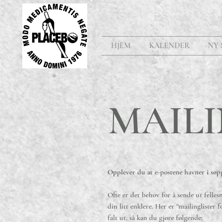
HJEM
KALENDER
NY 
MAILI
Opplever du at e-postene havner i søp
Ofte er det behov for å sende ut fellesm
din litt enklere. Her er "mailinglister 
falt ut, så kan du gjøre følgende: