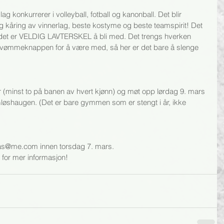
g konkurrerer i volleyball, fotball og kanonball. Det blir 
g kåring av vinnerlag, beste kostyme og beste teamspirit! Det 
t det er VELDIG LAVTERSKEL å bli med. Det trengs hverken 
r svømmeknappen for å være med, så her er det bare å slenge 
 (minst to på banen av hvert kjønn) og møt opp lørdag 9. mars 
løshaugen. (Det er bare gymmen som er stengt i år, ikke 
eaas@me.com innen torsdag 7. mars.
for mer informasjon!