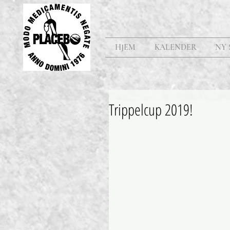
HJEM
KALENDER
NY 
Trippelcup 2019!