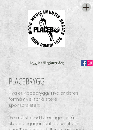
Logg inn/Registrer deg
PLACEBRYGG
Hva er Placebrygg? Hva er deres
formål? Vel, for å sitere
sponsorsjefen:
"Formålet med foreningen er å
skape engasjement og samhold
over Trønderlags kulturarv, gjennom