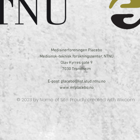
Medisinerforeningen Placebo
Medisinsk-teknisk forskningssenter, NTNU
Olav Kyrres gate 9
7030 Trondheim
E-post:
placebo@list.stud.ntnu.no
www.mfplacebo.no
© 2023 by Name of Site. Proudly created with
Wix.com